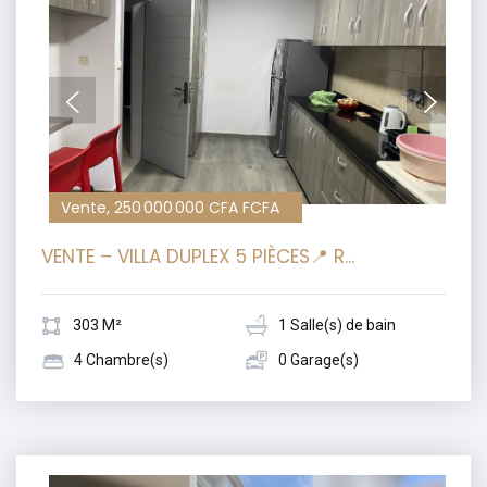
Vente, 250 000 000 CFA FCFA
VENTE – VILLA DUPLEX 5 PIÈCES📍 R...
303 M²
1 Salle(s) de bain
4 Chambre(s)
0 Garage(s)