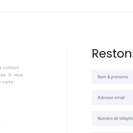
Reston
e contact
ais. Si vous
 visite.