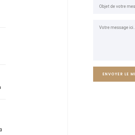
8
ENVOYER LE 
m
a